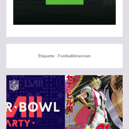
Étiquette :
FootballAmericain