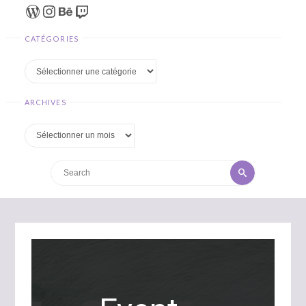
WordPress
Instagram
Behance
Twitch
CATÉGORIES
Catégories
ARCHIVES
Archives
Search
Search
for: