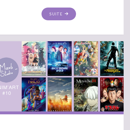
"ANIM’ART
SUITE
11
–
EN
ATTENDANT
LE
FESTIVAL
D’ANNECY"