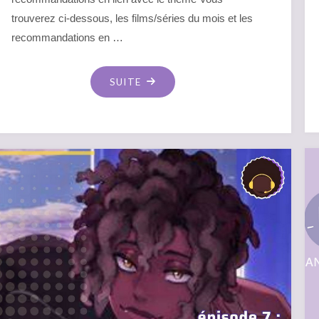
trouverez ci-dessous, les films/séries du mois et les
recommandations en …
"ANIM’ART
SUITE
S2
EP15
–
EN
ATTENDANT
HALLOWEEN"