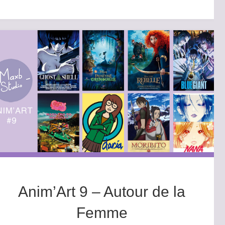
–
C’EST
LE
PRINTEMPS"
Anim’Art 9 – Autour de la
Femme