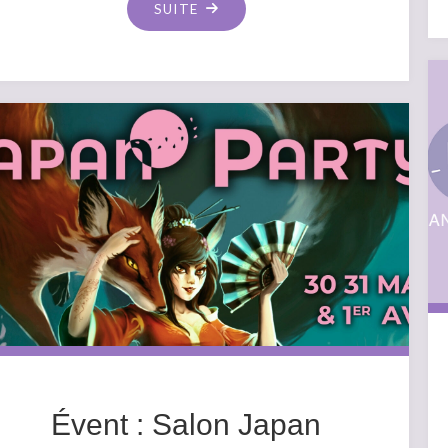
"ÉVENT
SUITE
:
FOIRE
D’AFRIQUE
2024"
Évent : Salon Japan