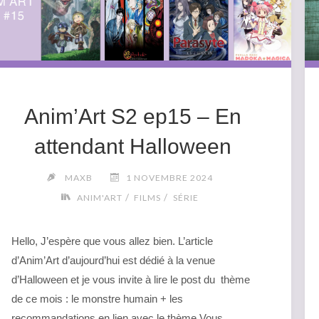
Anim’Art S2 ep15 – En
attendant Halloween
MAXB
1 NOVEMBRE 2024
/
/
ANIM'ART
FILMS
SÉRIE
Hello, J’espère que vous allez bien. L’article
d’Anim’Art d’aujourd’hui est dédié à la venue
d’Halloween et je vous invite à lire le post du thème
de ce mois : le monstre humain + les
recommandations en lien avec le thème Vous