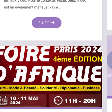
les jeux vidéo. Pour le contexte, Focus Jeux Vidéo
est un événement mensuel, qui a …
"EVENT
SUITE
–
FOCUS
JEUX
VIDÉO
S2
EP7
:
THÈME
DE
L’AMOUR
–
JV
MON