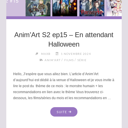
Anim’Art S2 ep15 – En attendant
Halloween
MAXB
1 NOVEMBRE 2024
/
/
ANIM'ART
FILMS
SÉRIE
Hello, J’espère que vous allez bien. L’article d’Anim’Art
d’aujourd’hui est dédié à la venue d’Halloween et je vous invite à
lire le post du thème de ce mois : le monstre humain + les
recommandations en lien avec le thème Vous trouverez ci-
dessous, les films/séries du mois et les recommandations en …
"ANIM’ART
SUITE
S2
EP15