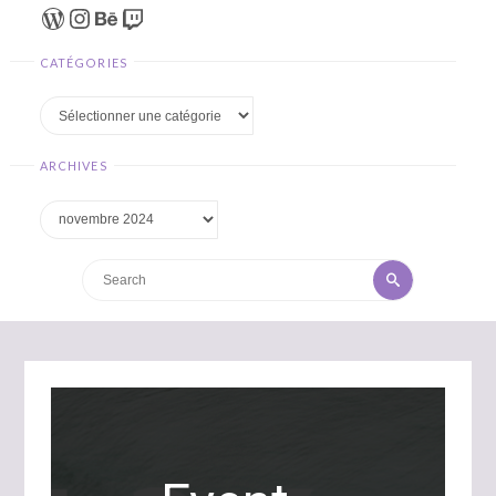
WordPress
Instagram
Behance
Twitch
CATÉGORIES
Catégories
ARCHIVES
Archives
Search
Search
for: