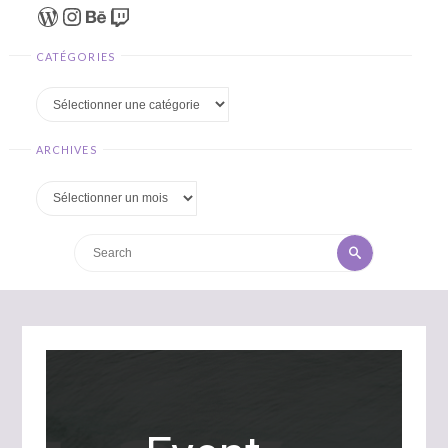
WordPress
Instagram
Behance
Twitch
CATÉGORIES
Catégories
ARCHIVES
Archives
Search
Search
for: