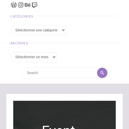
WordPress
Instagram
Behance
Twitch
CATÉGORIES
Catégories
ARCHIVES
Archives
Search
Search
for: